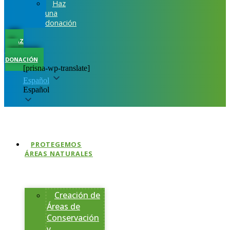
Haz
una
donación
HAZ
UNA
DONACIÓN
[prisna-wp-translate]
Español
Español
PROTEGEMOS
ÁREAS NATURALES
Creación de
Áreas de
Conservación
y