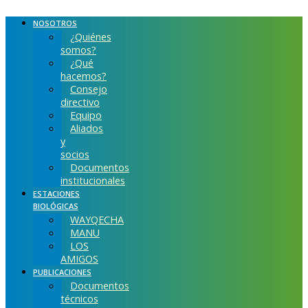
Ir
al
NOSOTROS
contenido
¿Quiénes
somos?
¿Qué
hacemos?
Consejo
directivo
Equipo
Aliados
y
socios
Documentos
institucionales
ESTACIONES
BIOLÓGICAS
WAYQECHA
MANU
LOS
AMIGOS
PUBLICACIONES
Documentos
técnicos