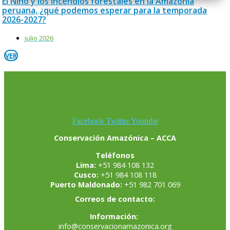
El Niño y los incendios forestales en la Amazonía
peruana, ¿qué podemos esperar para la temporada
2026-2027?
julio 2026
VER
Facebook
Twitter
Youtube
Conservación Amazónica – ACCA
Teléfonos
Lima:
+51 984 108 132
Cusco:
+51 984 108 118
Puerto Maldonado:
+51 982 701 069
Correos de contacto:
Información:
info@conservacionamazonica.org