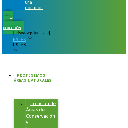
una
donación
HAZ
UNA
DONACIÓN
[prisna-wp-translate]
ES_ES
ES_ES
PROTEGEMOS
ÁREAS NATURALES
Creación de
Áreas de
Conservación
y