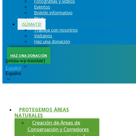
Fotografías y videos
Eventos
Boletín informativo
Blog
¡SÚMATE!
Trabaja con nosotros
Visítanos
Haz una donación
HAZ UNA DONACIÓN
[prisna-wp-translate]
Español
Español
PROTEGEMOS ÁREAS
NATURALES
Creación de Áreas de
Conservación y Corredores