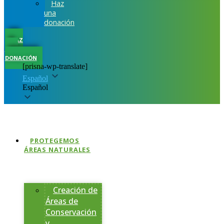
Haz
una
donación
HAZ
UNA
DONACIÓN
[prisna-wp-translate]
Español
Español
PROTEGEMOS
ÁREAS NATURALES
Creación de
Áreas de
Conservación
y