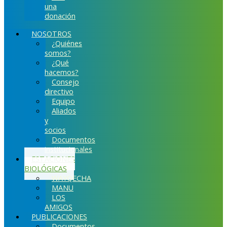
una
donación
NOSOTROS
¿Quiénes
somos?
¿Qué
hacemos?
Consejo
directivo
Equipo
Aliados
y
socios
Documentos
institucionales
ESTACIONES
BIOLÓGICAS
WAYQECHA
MANU
LOS
AMIGOS
PUBLICACIONES
Documentos