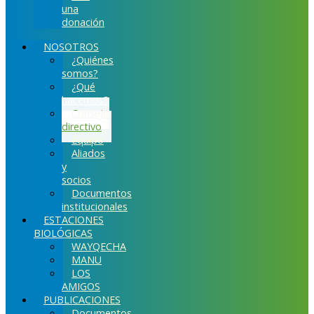
una
donación
NOSOTROS
¿Quiénes
somos?
¿Qué
hacemos?
Consejo
directivo
Equipo
Aliados
y
socios
Documentos
institucionales
ESTACIONES
BIOLÓGICAS
WAYQECHA
MANU
LOS
AMIGOS
PUBLICACIONES
Documentos