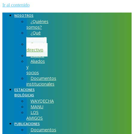
Ir al contenido
NOSOTROS
¿Quiénes
somos?
¿Qué
hacemos?
Consejo
directivo
Equipo
Aliados
y
socios
Documentos
institucionales
ESTACIONES
BIOLÓGICAS
WAYQECHA
MANU
LOS
AMIGOS
PUBLICACIONES
Documentos