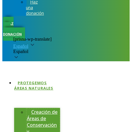
Haz
una
donación
HAZ
UNA
DONACIÓN
[prisna-wp-translate]
Español
Español
PROTEGEMOS
ÁREAS NATURALES
Creación de
Áreas de
Conservación
y