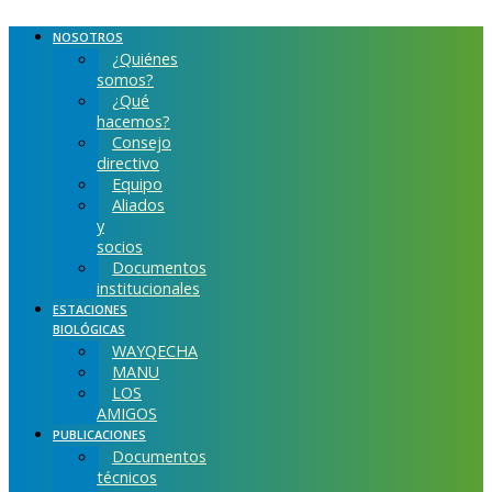
Ir
al
NOSOTROS
contenido
¿Quiénes
somos?
¿Qué
hacemos?
Consejo
directivo
Equipo
Aliados
y
socios
Documentos
institucionales
ESTACIONES
BIOLÓGICAS
WAYQECHA
MANU
LOS
AMIGOS
PUBLICACIONES
Documentos
técnicos