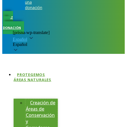
una
donación
HAZ
UNA
DONACIÓN
[prisna-wp-translate]
Español
Español
PROTEGEMOS
ÁREAS NATURALES
Creación de
Áreas de
Conservación
y